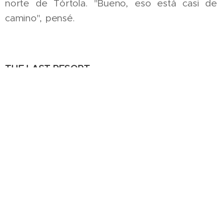
norte de Tórtola. "Bueno, eso está casi de
camino", pensé.
THE LAST RESORT
Magnífico Beach Bar, asentado justo en la
pequeña isla que la Trellis Bay tiene en su
centro. El contexto es ya espectacular: La bahía
rodeándote por todas partes, repleta de
veleros, con sus luces de fondeo en el tope de
sus palos emulan una gran tarta de
cumpleaños cuyas velitas se mecen en la