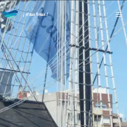
¡ A las Velas !