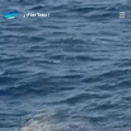
¡ A las Velas !